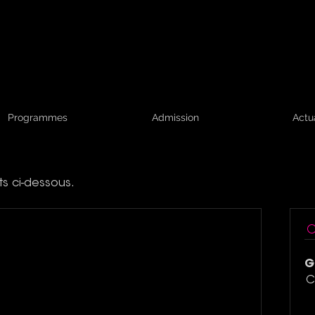
Programmes
Admission
Actu
ts ci-dessous.
G
C